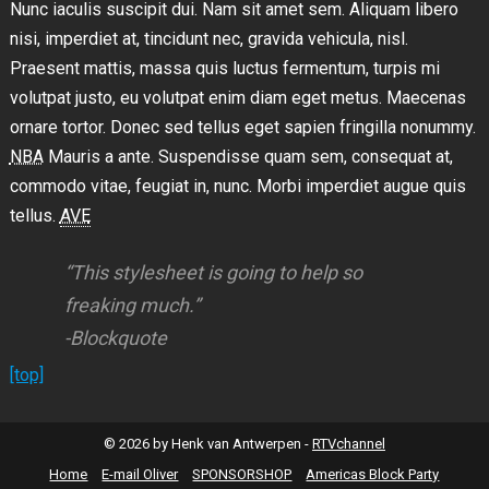
Nunc iaculis suscipit dui. Nam sit amet sem. Aliquam libero
nisi, imperdiet at, tincidunt nec, gravida vehicula, nisl.
Praesent mattis, massa quis luctus fermentum, turpis mi
volutpat justo, eu volutpat enim diam eget metus. Maecenas
ornare tortor. Donec sed tellus eget sapien fringilla nonummy.
NBA
Mauris a ante. Suspendisse quam sem, consequat at,
commodo vitae, feugiat in, nunc. Morbi imperdiet augue quis
tellus.
AVE
“This stylesheet is going to help so
freaking much.”
-Blockquote
[top]
© 2026 by Henk van Antwerpen -
RTVchannel
Home
E-mail Oliver
SPONSORSHOP
Americas Block Party